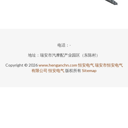
电话：-
地址：瑞安市汽摩配产业园区（东陈村）
Copyright © 2026
www.henganchn.com
恒安电气
瑞安市恒安电气
有限公司
恒安电气
版权所有
Sitemap