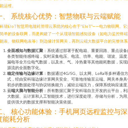
能运维。
一、 系统核心优势：智慧物联与云端赋能
科瑞EIoT智慧用电能耗管理云系统的核心在于“EIoT”——电力物联网。它
简单的设备联网，而是构建了一个从现场智能感知设备（如电力监控终端
能表、物联网电表等）到边缘计算网关，再到云端大数据平台的完整体系
全面感知与数据汇聚
：系统通过部署于配电箱、重要回路、重点设备
各类智能传感终端，实时采集电压、电流、功率、电能、谐波、温度
漏电等全方位电气数据，以及水、气、冷热量等其他能耗数据，实现
源流的全面数字化。
稳定传输与边缘计算
：数据通过4G/5G、以太网、LoRa等多种通信
式，经由安科瑞边缘计算网关安全、可靠地传输至云端。网关本身具
初步的数据处理与协议转换能力，减轻云端压力，保障系统响应速度
云端大脑与智能分析
：所有数据汇聚于安科瑞自主开发的云平台，利
大数据、云计算和人工智能技术，进行深度处理、存储与分析，为用
提供强大的数据支撑和智能决策依据。
二、 核心功能体验：手机网页远程监控与深
度能耗分析