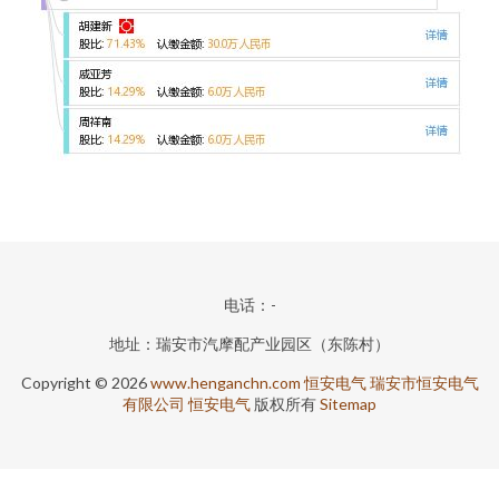
电话：-
地址：瑞安市汽摩配产业园区（东陈村）
Copyright © 2026
www.henganchn.com
恒安电气
瑞安市恒安电气
有限公司
恒安电气
版权所有
Sitemap