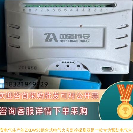
安电气生产的ZXLW58组合式电气火灾监控探测器是一款专为预防电气火